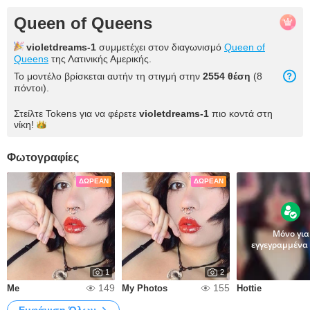
Queen of Queens
violetdreams-1
συμμετέχει στον διαγωνισμό
Queen of
Queens
της Λατινικής Αμερικής.
Το μοντέλο βρίσκεται αυτήν τη στιγμή στην
2554 θέση
(8
πόντοι).
Στείλτε Tokens για να φέρετε
violetdreams-1
πιο κοντά στη
νίκη!
Φωτογραφίες
ΔΩΡΕΆΝ
ΔΩΡΕΆΝ
Μόνο για
εγγεγραμμένα
1
2
149
155
Me
My Photos
Hottie