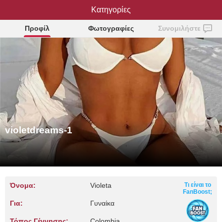
violetdreams-1
Κατηγορίες
Προφίλ
Φωτογραφίες
Συνομιλήστε
violetdreams-1
Όνομα:
Violeta
Τι είναι το
FanBoost;
Για:
Γυναίκα
Τόπος Γέννησης:
Colombia