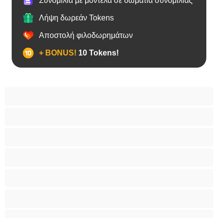
Συνομιλία με μοντέλα σε δωμάτια συνομιλίας
Λήψη δωρεάν Tokens
Αποστολή φιλοδωρημάτων
+ BONUS!
10 Tokens!
BBW
Έγκυες
Αράβισσες
Ασιάτισσες
Γιαγιάδες
Δεσίματα
Ενήλικες 18+