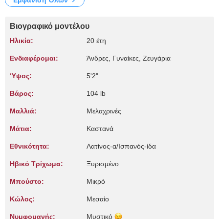
Εμφάνιση Όλων
Βιογραφικό μοντέλου
Ηλικία:
20 έτη
Ενδιαφέρομαι:
Άνδρες, Γυναίκες, Zευγάρια
Ύψος:
5'2"
Βάρος:
104 lb
Μαλλιά:
Μελαχρινές
Μάτια:
Καστανά
Εθνικότητα:
Λατίνος-α/Ισπανός-ίδα
Ηβικό Τρίχωμα:
Ξυρισμένο
Μπούστο:
Μικρό
Κώλος:
Μεσαίο
Νυμφομανής:
Μυστικό