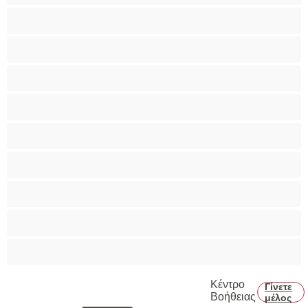
Ομαδικό Σεξ
Παιχνίδια
Πορνοστάρ
Πρωκτικό
Τεράστια Βυζιά
Τριχωτό μουνάκι
Φετίχ
Φοιτήτριες
Χυσίματα
Κέντρο
Γίνετε
Βοήθειας
μέλος