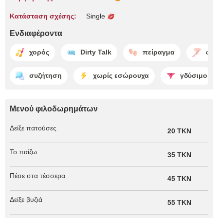
Κατάσταση σχέσης:
Single
Ενδιαφέροντα
χορός
Dirty Talk
πείραγμα
φετ
συζήτηση
χωρίς εσώρουχα
γδύσιμο
Μενού φιλοδωρημάτων
Δείξε πατούσες
20 TKN
Το παίζω
35 TKN
Πέσε στα τέσσερα
45 TKN
Δείξε βυζιά
55 TKN