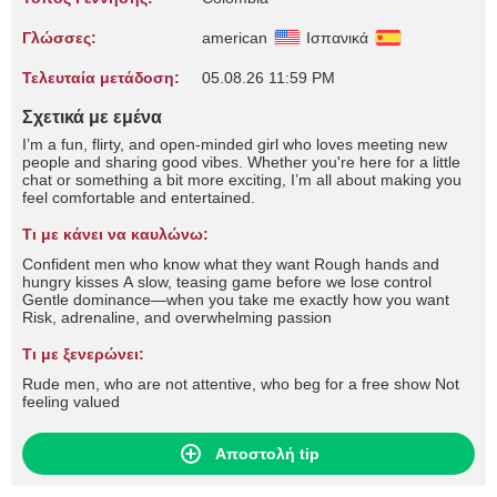
Γλώσσες:
american
Ισπανικά
Τελευταία μετάδοση:
05.08.26 11:59 PM
Σχετικά με εμένα
I’m a fun, flirty, and open-minded girl who loves meeting new
people and sharing good vibes. Whether you're here for a little
chat or something a bit more exciting, I’m all about making you
feel comfortable and entertained.
Τι με κάνει να καυλώνω:
Confident men who know what they want Rough hands and
hungry kisses A slow, teasing game before we lose control
Gentle dominance—when you take me exactly how you want
Risk, adrenaline, and overwhelming passion
Τι με ξενερώνει:
Rude men, who are not attentive, who beg for a free show Not
feeling valued
Αποστολή tip