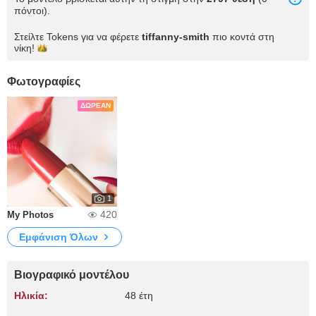
πόντοι).
Στείλτε Tokens για να φέρετε
tiffanny-smith
πιο κοντά στη
νίκη!
Φωτογραφίες
ΔΩΡΕΆΝ
1
420
My Photos
Εμφάνιση Όλων
Βιογραφικό μοντέλου
Ηλικία:
48 έτη