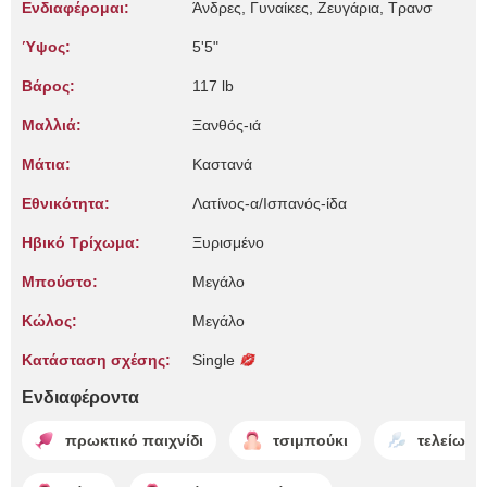
Ενδιαφέρομαι:
Άνδρες, Γυναίκες, Zευγάρια, Τρανσ
Ύψος:
5'5"
Βάρος:
117 lb
Μαλλιά:
Ξανθός-ιά
Μάτια:
Καστανά
Εθνικότητα:
Λατίνος-α/Ισπανός-ίδα
Ηβικό Τρίχωμα:
Ξυρισμένο
Μπούστο:
Μεγάλο
Κώλος:
Μεγάλο
Κατάσταση σχέσης:
Single
Ενδιαφέροντα
πρωκτικό παιχνίδι
τσιμπούκι
τελείωμα