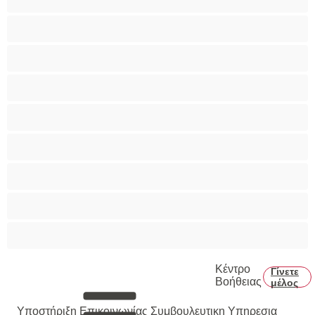
Παιχνίδια
Πορνοστάρ
Πρωκτικό
Τεράστια Βυζιά
Τριχωτό μουνάκι
Φετίχ
Φοιτήτριες
Χυσίματα
Κέντρο
Γίνετε
Βοήθειας
μέλος
Υποστήριξη Επικοινωνίας
Συμβουλευτικη Υπηρεσια