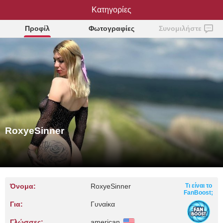
RoxyeSinner
Κατηγορίες
Προφίλ
Φωτογραφίες
Συνομιλήστε
RoxyeSinner
Όνομα:
RoxyeSinner
Τι είναι το
FanBoost;
Για:
Γυναίκα
Γλώσσες:
american