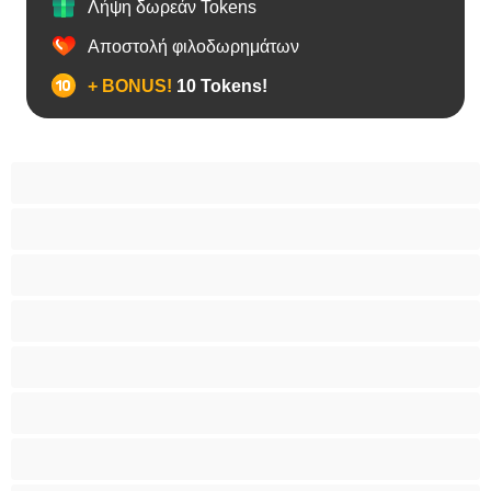
Λήψη δωρεάν Tokens
Αποστολή φιλοδωρημάτων
+ BONUS!
10 Tokens!
BBW
Έγκυες
Αράβισσες
Ασιάτισσες
Γιαγιάδες
Δεσίματα
Ενήλικες 18+