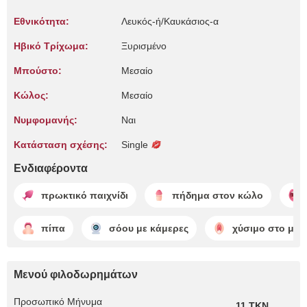
Εθνικότητα:
Λευκός-ή/Καυκάσιος-α
Ηβικό Τρίχωμα:
Ξυρισμένο
Μπούστο:
Μεσαίο
Κώλος:
Μεσαίο
Νυμφομανής:
Ναι
Κατάσταση σχέσης:
Single
Ενδιαφέροντα
πρωκτικό παιχνίδι
πήδημα στον κώλο
πίπα
σόου με κάμερες
χύσιμο στο μου
Μενού φιλοδωρημάτων
Προσωπικό Μήνυμα
11 TKN