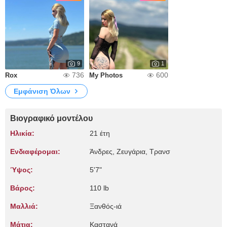
9
1
736
600
Rox
My Photos
Εμφάνιση Όλων
Βιογραφικό μοντέλου
Ηλικία:
21 έτη
Ενδιαφέρομαι:
Άνδρες, Zευγάρια, Τρανσ
Ύψος:
5'7"
Βάρος:
110 lb
Μαλλιά:
Ξανθός-ιά
Μάτια:
Καστανά