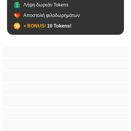
Λήψη δωρεάν Tokens
Αποστολή φιλοδωρημάτων
+ BONUS!
10 Tokens!
BBW
Έγκυες
Αράβισσες
Ασιάτισσες
Γιαγιάδες
Δεσίματα
Ενήλικες 18+