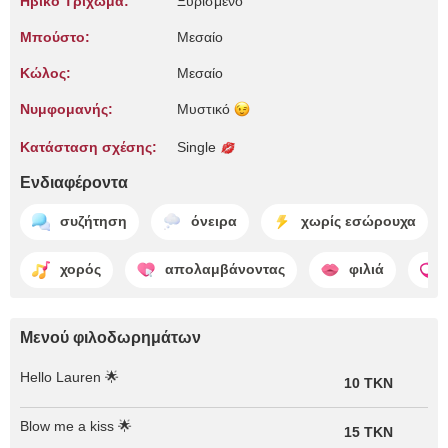
Ηβικό Τρίχωμα:
Ξυρισμένο
Μπούστο:
Μεσαίο
Κώλος:
Μεσαίο
Νυμφομανής:
Μυστικό
Κατάσταση σχέσης:
Single
Ενδιαφέροντα
συζήτηση
όνειρα
χωρίς εσώρουχα
χορός
απολαμβάνοντας
φιλιά
Μενού φιλοδωρημάτων
Hello Lauren 🌟
10 TKN
Blow me a kiss 🌟
15 TKN