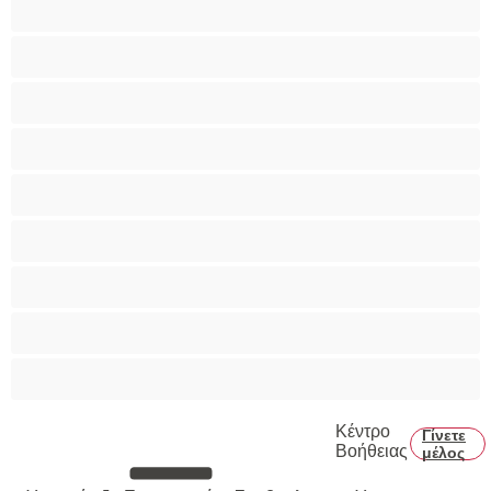
Παιχνίδια
Πορνοστάρ
Πρωκτικό
Τεράστια Βυζιά
Τριχωτό μουνάκι
Φετίχ
Φοιτήτριες
Χυσίματα
Κέντρο
Γίνετε
Βοήθειας
μέλος