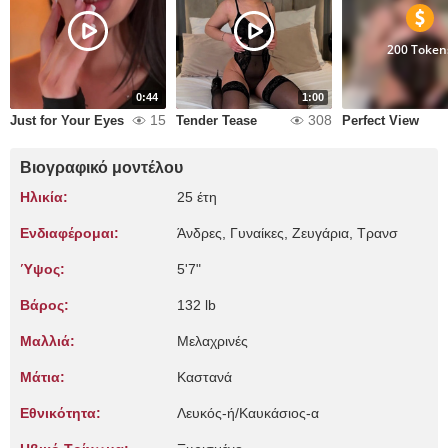
200 Token
0:44
1:00
15
308
Just for Your Eyes
Tender Tease
Perfect View
Βιογραφικό μοντέλου
Ηλικία:
25 έτη
Ενδιαφέρομαι:
Άνδρες, Γυναίκες, Zευγάρια, Τρανσ
Ύψος:
5'7"
Βάρος:
132 lb
Μαλλιά:
Μελαχρινές
Μάτια:
Καστανά
Εθνικότητα:
Λευκός-ή/Καυκάσιος-α