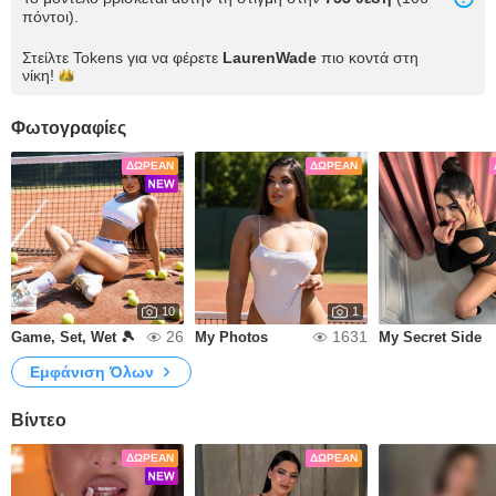
πόντοι).
Στείλτε Tokens για να φέρετε
LaurenWade
πιο κοντά στη
νίκη!
Φωτογραφίες
ΔΩΡΕΆΝ
ΔΩΡΕΆΝ
10
1
26
1631
Game, Set, Wet 🎾
My Photos
My Secret Side
Εμφάνιση Όλων
Βίντεο
ΔΩΡΕΆΝ
ΔΩΡΕΆΝ