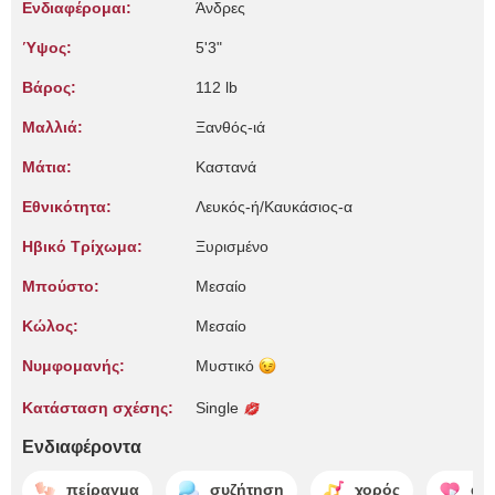
Ενδιαφέρομαι:
Άνδρες
Ύψος:
5'3"
Βάρος:
112 lb
Μαλλιά:
Ξανθός-ιά
Μάτια:
Καστανά
Εθνικότητα:
Λευκός-ή/Καυκάσιος-α
Ηβικό Τρίχωμα:
Ξυρισμένο
Μπούστο:
Μεσαίο
Κώλος:
Μεσαίο
Νυμφομανής:
Μυστικό
Κατάσταση σχέσης:
Single
Ενδιαφέροντα
πείραγμα
συζήτηση
χορός
απ