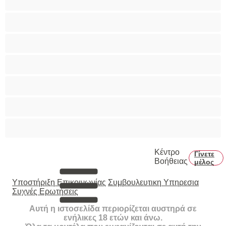
Πρωκτικό
Τεράστια Βυζιά
Τριχωτό μουνάκι
Φετίχ
Φοιτήτριες
Χυσίματα
Κέντρο
Γίνετε
Βοήθειας
μέλος
Υποστήριξη Επικοινωνίας
Συμβουλευτικη Υπηρεσια
Συχνές Ερωτήσεις
Αυτή η ιστοσελίδα περιορίζεται αυστηρά σε
ενήλικες 18 ετών και άνω.