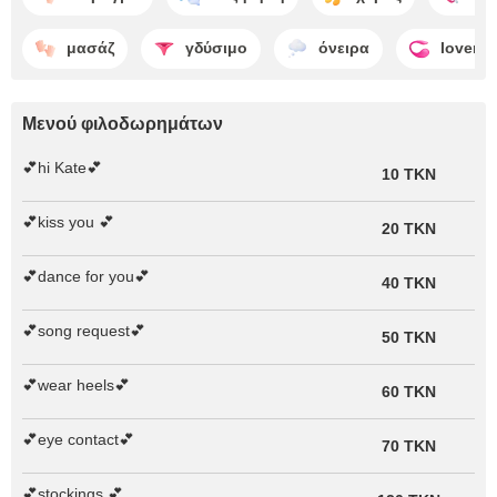
μασάζ
γδύσιμο
όνειρα
lovens
Μενού φιλοδωρημάτων
💕hi Kate💕
10 TKN
💕kiss you 💕
20 TKN
💕dance for you💕
40 TKN
💕song request💕
50 TKN
💕wear heels💕
60 TKN
💕eye contact💕
70 TKN
💕stockings 💕