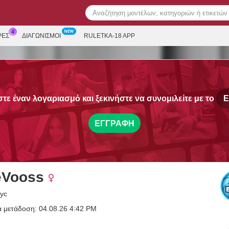
ΡΕΣ
ΔΙΑΓΩΝΙΣΜΟΊ
RULETKA-18 APP
τε έναν λογαριασμό και ξεκινήστε να συνομιλείτε με το
E
ΕΓΓΡΑΦΉ
eVooss
nyc
α μετάδοση: 04.08.26 4:42 PM