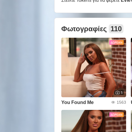
Στείλτε Tokens για να φέρετε
Evie
Φωτογραφίες
110
ΔΩΡΕΆΝ
5
You Found Me
1563
ΔΩΡΕΆΝ