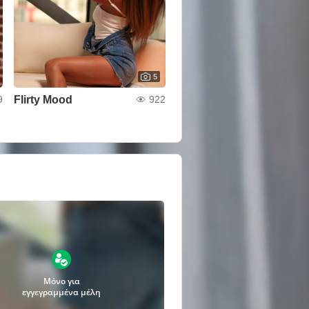
5
Flirty Mood
9
922
Μόνο για
εγγεγραμμένα μέλη