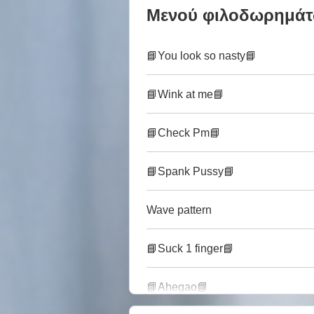
Μενού φιλοδωρημά
📘You look so nasty📘
📘Wink at me📘
📘Check Pm📘
📘Spank Pussy📘
Wave pattern
📘Suck 1 finger📘
📘Ahegao📘