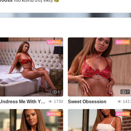
Vooss
πιο κοντά στη
νίκη!
ΔΩΡΕΆΝ
ΔΩΡΕΆΝ
5
7
Undress Me With Your Eyes
Sweet Obsession
1730
141
ΔΩΡΕΆΝ
ΔΩΡΕΆΝ