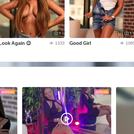
5
5
Look Again 😉
Good Girl
1333
108
ΔΩΡΕΆΝ
ΔΩΡΕΆΝ