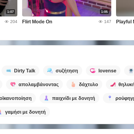
1:07
1:05
Flirt Mode On
Playful
204
147
Dirty Talk
συζήτηση
lovense
απολαμβάνοντας
δάχτυλο
θηλυκή
οϊκανοποίηση
παιχνίδι με δονητή
ρούφηγ
γαμήσι με δονητή