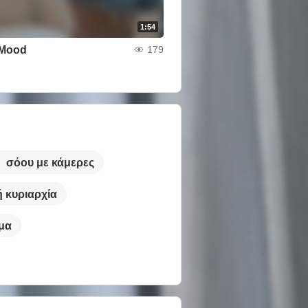
1:54
 Mood
179
σόου με κάμερες
 κυριαρχία
μα