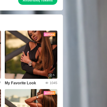
Αποστολή Tokens
ΔΩΡΕΆΝ
5
My Favorite Look
7
1045
ΔΩΡΕΆΝ