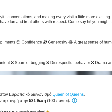
ayful conversations, and making every visit a little more exciting.
ve fun and treat others with respect. Come say hi! you might 
iments 😏 Confidence 🎁 Generosity 😂 A great sense of humor
tent ❌ Spam or begging ❌ Disrespectful behavior ❌ Drama and
 στον Ευρωπαϊκό διαγωνισμό
Queen of Queens
.
ν τη στιγμή στην
531 θέση
(100 πόντοι).