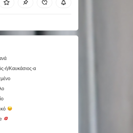
ανά
ός-ή/Καυκάσιος-α
σμένο
λο
ίο
ικό
le