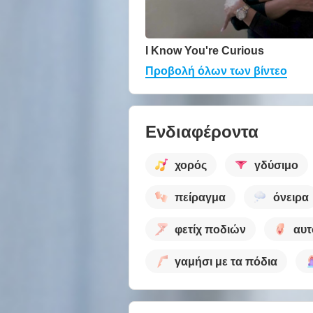
I Know You're Curious
Προβολή όλων των βίντεο
Ενδιαφέροντα
χορός
γδύσιμο
πείραγμα
όνειρα
φετίχ ποδιών
αυτ
γαμήσι με τα πόδια