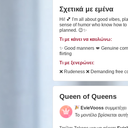
Σχετικά με εμένα
Hi! 💕 I'm all about good vibes, pl
sense of humor who know how to ha
planned. 😉✨
Τι με κάνει να καυλώνω:
✨ Good manners 💋 Genuine compl
flirting
Τι με ξενερώνει:
❌ Rudeness ❌ Demanding free con
Queen of Queens
EvieVooss
συμμετέχει
Το μοντέλο βρίσκεται αυτή