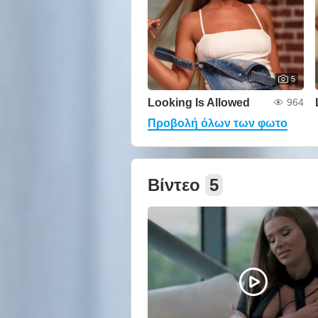
5
Looking Is Allowed
964
Προβολή όλων των φωτο
Βίντεο
5