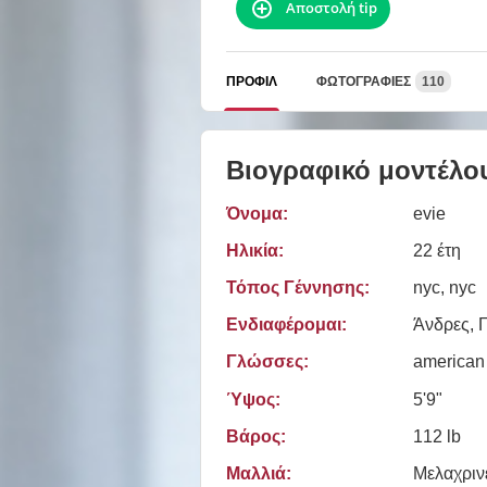
Αποστολή tip
ΠΡΟΦΊΛ
ΦΩΤΟΓΡΑΦΊΕΣ
110
Βιογραφικό μοντέλο
Όνομα:
evie
Ηλικία:
22 έτη
Τόπος Γέννησης:
nyc, nyc
Ενδιαφέρομαι:
Άνδρες, Γ
Γλώσσες:
american
Ύψος:
5'9"
Βάρος:
112 lb
Μαλλιά:
Μελαχριν