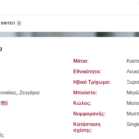
ΒΊΝΤΕΟ
5
υ
Μάτια:
Καστ
Εθνικότητα:
Λευκ
Ηβικό Τρίχωμα:
Ξυρι
υναίκες, Zευγάρια
Μπούστο:
Μεγά
Κώλος:
Μεσα
Νυμφομανής:
Μυστ
Κατάσταση
Sing
σχέσης:
ές