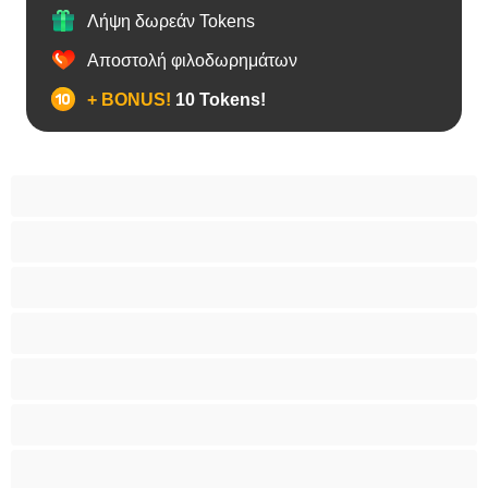
Λήψη δωρεάν Tokens
Αποστολή φιλοδωρημάτων
+ BONUS!
10 Tokens!
BBW
Έγκυες
Αράβισσες
Ασιάτισσες
Γιαγιάδες
Δεσίματα
Ενήλικες 18+