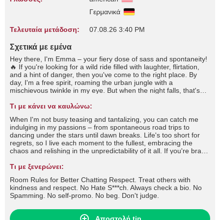
Γερμανικά
Τελευταία μετάδοση:
07.08.26 3:40 PM
Σχετικά με εμένα
Hey there, I'm Emma – your fiery dose of sass and spontaneity!
🔥 If you're looking for a wild ride filled with laughter, flirtation,
and a hint of danger, then you've come to the right place. By
day, I'm a free spirit, roaming the urban jungle with a
mischievous twinkle in my eye. But when the night falls, that's
when I truly come alive. You'll often find me at the heart of the
party, stirring up trouble with a wicked grin and a quick wit that'll
Τι με κάνει να καυλώνω:
leave you begging for more. I thrive on the thrill of the chase,
When I'm not busy teasing and tantalizing, you can catch me
whether it's flirting shamelessly across the bar or engaging in a
indulging in my passions – from spontaneous road trips to
battle of wits that'll leave us both breathless. But don't mistake
dancing under the stars until dawn breaks. Life's too short for
my playful nature for shallowness; beneath the surface lies a
regrets, so I live each moment to the fullest, embracing the
depth that few dare to explore.
chaos and relishing in the unpredictability of it all. If you're brave
enough to handle a wild spirit like mine and can match my flirty
banter with wit of your own, then let's see where this electrifying
Τι με ξενερώνει:
chemistry takes us. Buckle up, darling, because with me, every
Room Rules for Better Chatting Respect. Treat others with
day is an adventure worth savoring. 💋 #tease #flirt #seduce
kindness and respect. No Hate S***ch. Always check a bio. No
#roleplay #dirtytalk #foot #footfetish #footjob #stockings #nylons
Spamming. No self-promo. No beg. Don't judge.
#fishnets #highheels #lingerie #cameltoe #fetish #joi #cfnm #cbt
#cei #sph #mistress #slave and more
Αποστολή tip