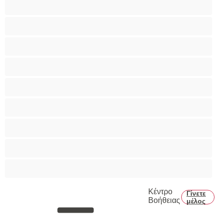
Ομαδικό Σεξ
Παιχνίδια
Πορνοστάρ
Πρωκτικό
Τεράστια Βυζιά
Τριχωτό μουνάκι
Φετίχ
Φοιτήτριες
Χυσίματα
Κέντρο
Γίνετε
Βοήθειας
μέλος