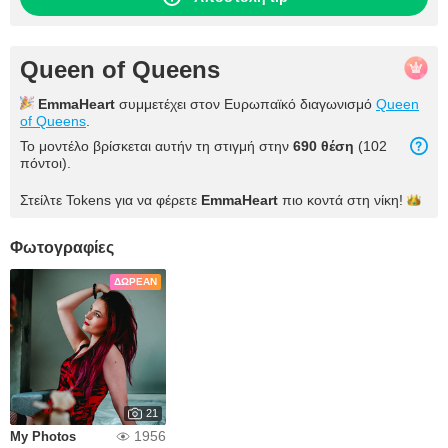
Queen of Queens
EmmaHeart
συμμετέχει στον Ευρωπαϊκό διαγωνισμό
Queen
of Queens
.
Το μοντέλο βρίσκεται αυτήν τη στιγμή στην
690 θέση
(102
πόντοι).
Στείλτε Tokens για να φέρετε
EmmaHeart
πιο κοντά στη
νίκη!
Φωτογραφίες
ΔΩΡΕΆΝ
21
1956
My Photos