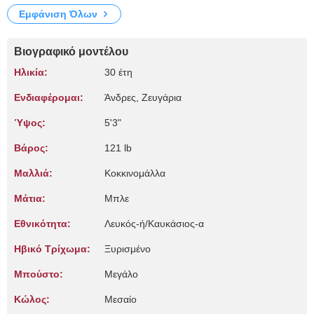
Εμφάνιση Όλων
Βιογραφικό μοντέλου
Ηλικία:
30 έτη
Ενδιαφέρομαι:
Άνδρες, Zευγάρια
Ύψος:
5'3"
Βάρος:
121 lb
Μαλλιά:
Κοκκινομάλλα
Μάτια:
Μπλε
Εθνικότητα:
Λευκός-ή/Καυκάσιος-α
Ηβικό Τρίχωμα:
Ξυρισμένο
Μπούστο:
Μεγάλο
Κώλος:
Μεσαίο