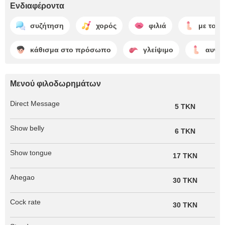
Ενδιαφέροντα
συζήτηση
χορός
φιλιά
με το χέ
κάθισμα στο πρόσωπο
γλείψιμο
αυνα
Μενού φιλοδωρημάτων
Direct Message
5 TKN
Show belly
6 TKN
Show tongue
17 TKN
Ahegao
30 TKN
Cock rate
30 TKN