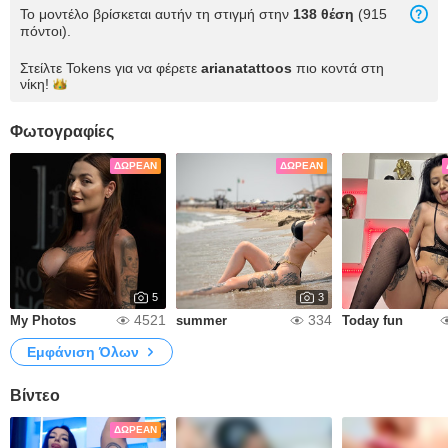
Το μοντέλο βρίσκεται αυτήν τη στιγμή στην
138 θέση
(915
πόντοι).
Στείλτε Tokens για να φέρετε
arianatattoos
πιο κοντά στη
νίκη!
Φωτογραφίες
ΔΩΡΕΆΝ
ΔΩΡΕΆΝ
5
3
4521
334
My Photos
summer
Today fun
Εμφάνιση Όλων
Βίντεο
ΔΩΡΕΆΝ