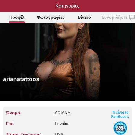
arianatattoos
Κατηγορίες
Προφίλ
Φωτογραφίες
Βίντεο
Συνομιλήστε
arianatattoos
Όνομα:
ARIANA
Τι είναι το
FanBoost;
Για:
Γυναίκα
Τόπος Γέννησης:
USA