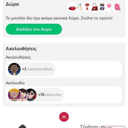
Δώρα
Το μοντέλο δεν έχει ακόμη εικονικά δώρα. Στείλτε το πρώτο!
Διαλέξτε ένα δώρο
Ακολουθήσεις
+1
Ακολουθήσεις
+1
παρακολούθηση
+70
Ακόλουθοι
+70
ακόλουθοι
Σύνδεση
Γίνετε