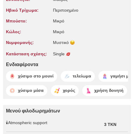
Ηβικό Τρίχωμα:
Περιποιημένο
Μπούστο:
Μικρό
Κώλος:
Μικρό
Νυμφομανής:
Μυστικό
Κατάσταση σχέσης:
Single
Ενδιαφέροντα
χύσιμο στο μουνί
τελείωμα
γαμήσι με 
χύσιμο μέσα
χορός
χρήση δονητή
Μενού φιλοδωρημάτων
🕯️Atmospheric support
3 TKN