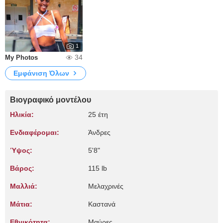
1
34
My Photos
Εμφάνιση Όλων
Βιογραφικό μοντέλου
Ηλικία:
25 έτη
Ενδιαφέρομαι:
Άνδρες
Ύψος:
5'8"
Βάρος:
115 lb
Μαλλιά:
Μελαχρινές
Μάτια:
Καστανά
Εθνικότητα:
Μαύρες