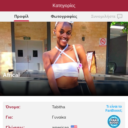
Κατηγορίες
Africal
Προφίλ
Φωτογραφίες
Συνομιλήστε
Africal
Όνομα:
Tabitha
Τι είναι το
FanBoost;
Για:
Γυναίκα
Γλώσσες:
american